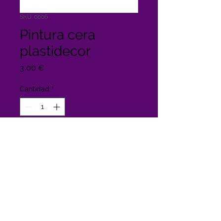
SKU: 0006
Pintura cera
plastidecor
Precio
3,00 €
Cantidad
*
Agregar al carrito
12 Colores